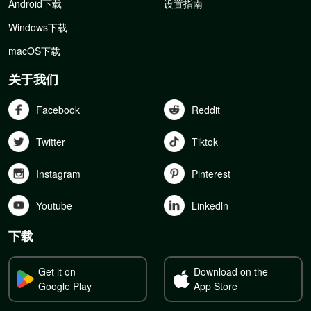
Android下载
设置指南
Windows下载
macOS下载
关于我们
Facebook
Reddit
Twitter
Tiktok
Instagram
Pinterest
Youtube
Linkedln
下载
Get it on
Download on the
Google Play
App Store